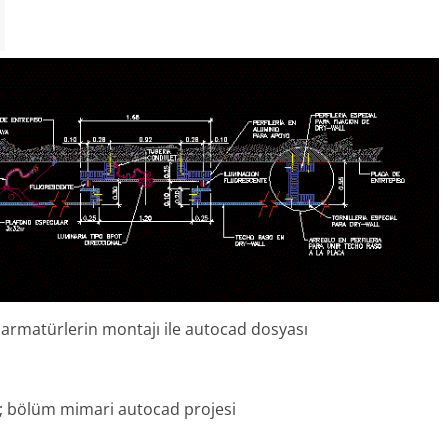
 armatürlerin montajı ile autocad dosyası
; bölüm mimari autocad projesi