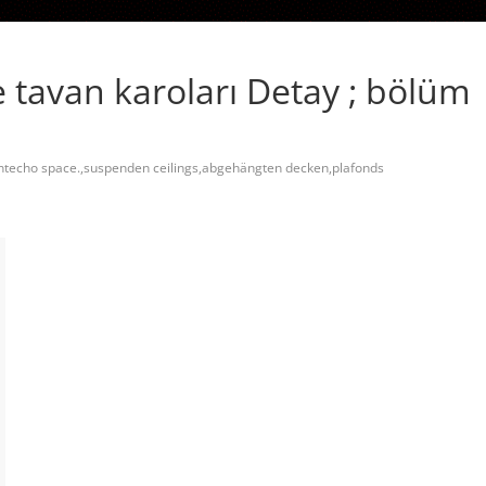
tavan karoları Detay ; bölüm
ntecho space.,suspenden ceilings,abgehängten decken,plafonds