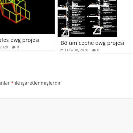
kafes dwg projesi
Bölüm cephe dwg projesi
 2020
0
Ekim 30, 2020
0
anlar
*
ile işaretlenmişlerdir