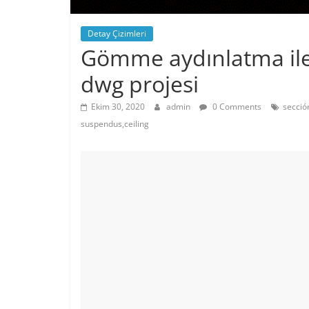
Detay Çizimleri
Gömme aydınlatma ile 
dwg projesi
Ekim 30, 2020
admin
0 Comments
secció
suspendus,ceiling