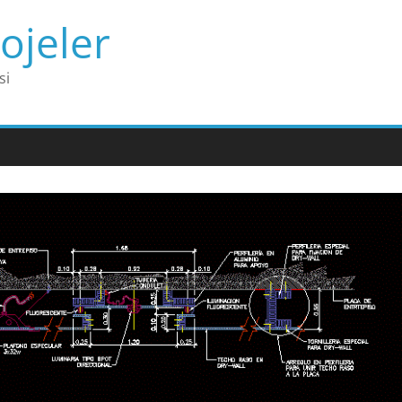
ojeler
si