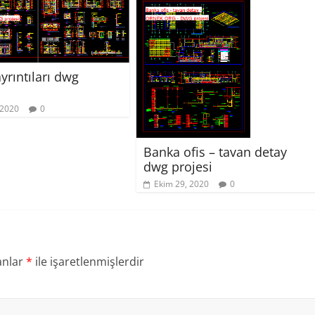
yrıntıları dwg
 2020
0
Banka ofis – tavan detay
dwg projesi
Ekim 29, 2020
0
anlar
*
ile işaretlenmişlerdir