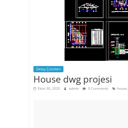
Detay Çizimleri
House dwg projesi
Ekim 30, 2020
admin
0 Comments
house,c