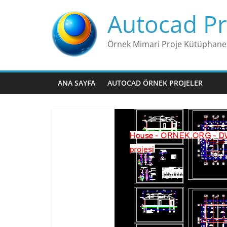
Skip
Autocad Pr
to
content
Örnek Mimari Proje Kütüphane
ANA SAYFA
AUTOCAD ÖRNEK PROJELER