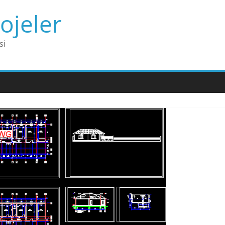
ojeler
si