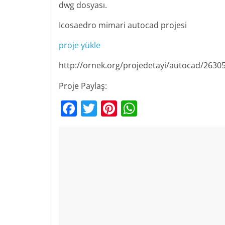
dwg dosyası.
Icosaedro mimari autocad projesi
proje yükle
http://ornek.org/projedetayi/autocad/2630
Proje Paylaş:
F
T
Pi
W
a
w
nt
h
c
itt
er
at
e
er
e
s
b
st
A
o
p
o
p
k