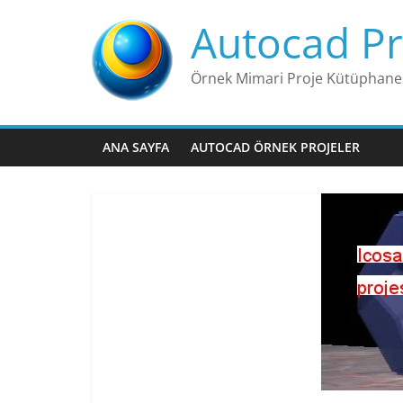
Skip
Autocad Pr
to
content
Örnek Mimari Proje Kütüphane
ANA SAYFA
AUTOCAD ÖRNEK PROJELER