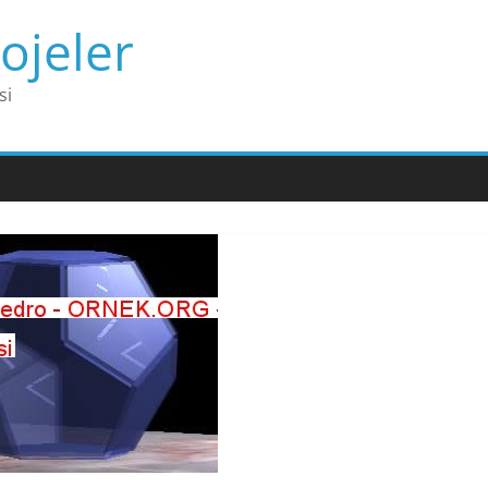
ojeler
si