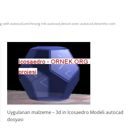
g with autocad,zeichnung mit autocad,dessin avec autocad,desenho com
Uygulanan malzeme – 3d in Icosaedro Modeli autocad
dosyası