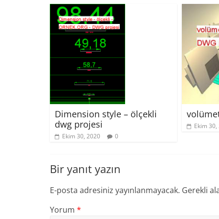
volümet
Dimension style – ölçekli
dwg projesi
Ekim 30,
Ekim 30, 2020
0
Bir yanıt yazın
E-posta adresiniz yayınlanmayacak.
Gerekli al
Yorum
*