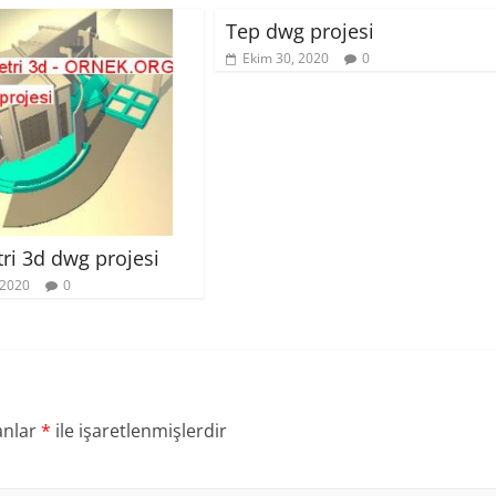
Tep dwg projesi
Ekim 30, 2020
0
ri 3d dwg projesi
 2020
0
anlar
*
ile işaretlenmişlerdir