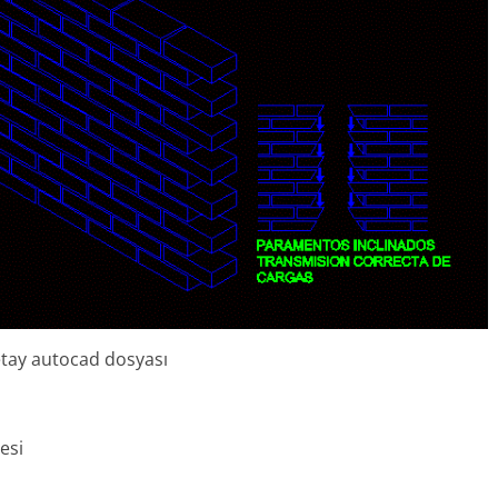
etay autocad dosyası
esi