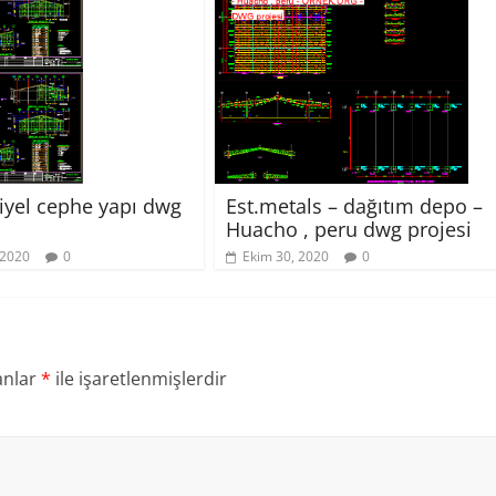
Est.metals – dağıtım depo –
iyel cephe yapı dwg
Huacho , peru dwg projesi
Ekim 30, 2020
0
 2020
0
anlar
*
ile işaretlenmişlerdir