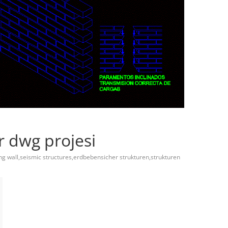
r dwg projesi
ng wall,seismic structures,erdbebensicher strukturen,strukturen