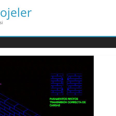
ojeler
si