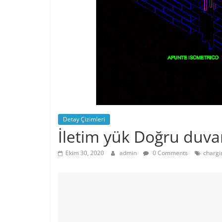
Detay Çizimleri
İletim yük Doğru duva
Ekim 30, 2020
admin
0 Comments
chargi