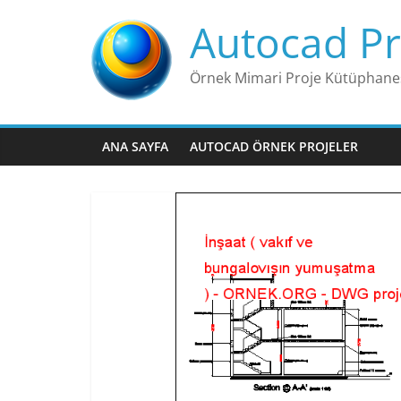
Skip
Autocad Pr
to
content
Örnek Mimari Proje Kütüphane
ANA SAYFA
AUTOCAD ÖRNEK PROJELER