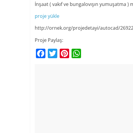
İnşaat ( vakıf ve bungalovışın yumuşatma ) 
proje yükle
http://ornek.org/projedetayi/autocad/2692
Proje Paylaş:
F
T
Pi
W
a
w
nt
h
c
itt
er
at
e
er
e
s
b
st
A
o
p
o
p
k