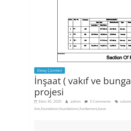
Detay Çizimleri
İnşaat ( vakıf ve bun
projesi
Ekim 30, 2020
admin
0 Comments
column
line,foundation,foundations,fundament,base