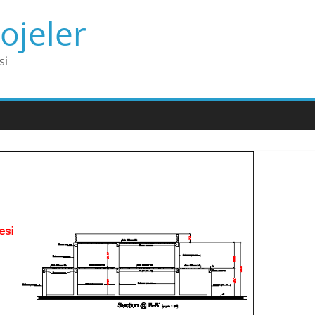
ojeler
si