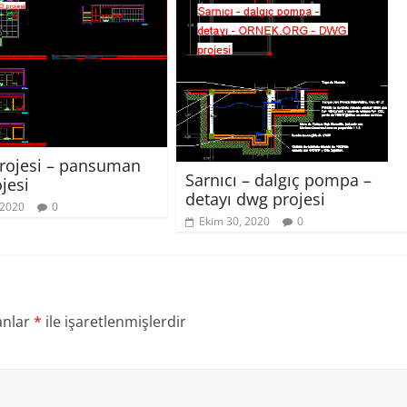
projesi – pansuman
Sarnıcı – dalgıç pompa –
jesi
detayı dwg projesi
 2020
0
Ekim 30, 2020
0
anlar
*
ile işaretlenmişlerdir