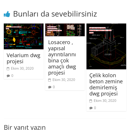
Bunları da sevebilirsiniz
Losacero ,
yapısal
ayrıntılarını
Velarium dwg
bina çok
projesi
amaçlı dwg
Ekim 30, 2020
projesi
Çelik kolon
0
Ekim 30, 2020
beton zemine
demirlemiş
0
dwg projesi
Ekim 30, 2020
0
Bir yanıt yazın