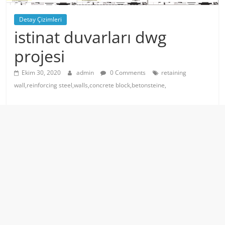
Detay Çizimleri
istinat duvarları dwg
projesi
Ekim 30, 2020
admin
0 Comments
retaining
wall,reinforcing steel,walls,concrete block,betonsteine,