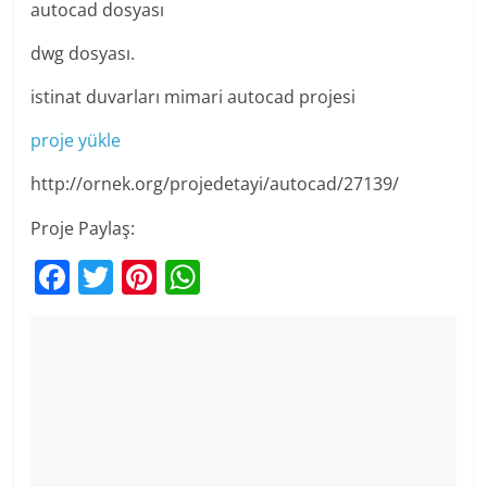
autocad dosyası
dwg dosyası.
istinat duvarları mimari autocad projesi
proje yükle
http://ornek.org/projedetayi/autocad/27139/
Proje Paylaş:
F
T
Pi
W
a
w
nt
h
c
itt
er
at
e
er
e
s
b
st
A
o
p
o
p