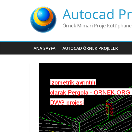
Skip
Autocad Pr
to
content
Örnek Mimari Proje Kütüphane
ANA SAYFA
AUTOCAD ÖRNEK PROJELER