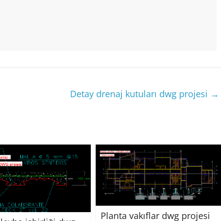
Detay drenaj kutuları dwg projesi
→
Planta vakıflar dwg projesi