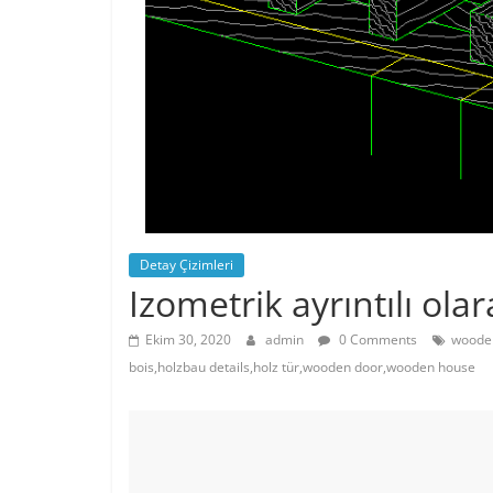
Detay Çizimleri
Izometrik ayrıntılı ola
Ekim 30, 2020
admin
0 Comments
wooden
bois,holzbau details,holz tür,wooden door,wooden house