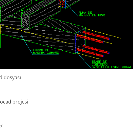
d dosyası
tocad projesi
9/