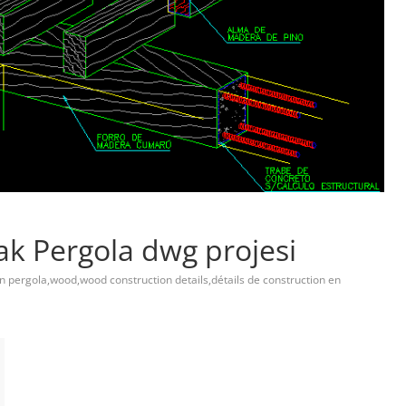
rak Pergola dwg projesi
 pergola,wood,wood construction details,détails de construction en