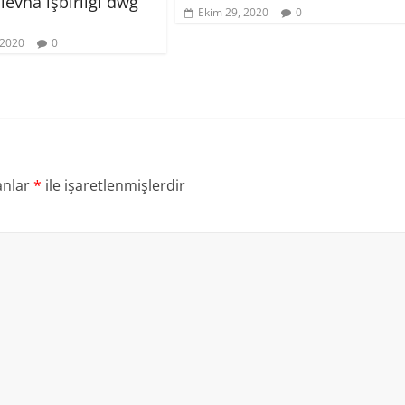
levha işbirliği dwg
Ekim 29, 2020
0
 2020
0
anlar
*
ile işaretlenmişlerdir