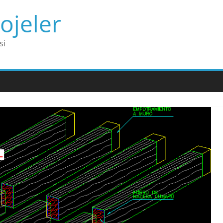
ojeler
si