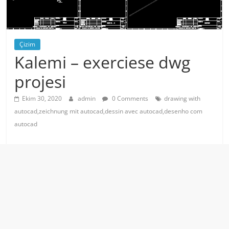
Çizim
Kalemi – exerciese dwg
projesi
Ekim 30, 2020
admin
0 Comments
drawing with
autocad,zeichnung mit autocad,dessin avec autocad,desenho com
autocad