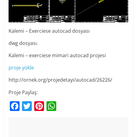
Kalemi – Exerciese autocad dosyası
dwg dosyası.
Kalemi – exerciese mimari autocad projesi
proje yükle
http://ornek.org/projedetayi/autocad/26226/
Proje Paylaş:
F
T
Pi
W
a
w
nt
h
c
itt
er
at
e
er
e
s