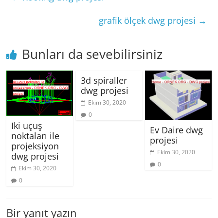
grafik ölçek dwg projesi
→
Bunları da sevebilirsiniz
3d spiraller
dwg projesi
Ekim 30, 2020
0
Iki uçuş
Ev Daire dwg
noktaları ile
projesi
projeksiyon
Ekim 30, 2020
dwg projesi
0
Ekim 30, 2020
0
Bir yanıt yazın