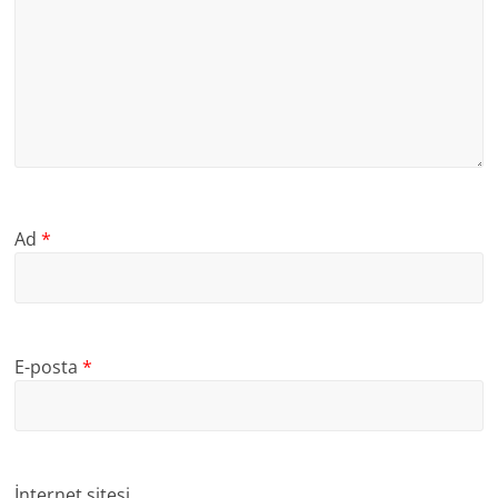
Ad
*
E-posta
*
İnternet sitesi