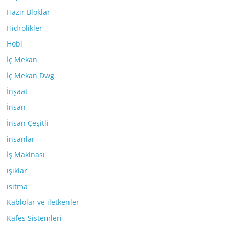
Hazır Bloklar
Hidrolikler
Hobi
İç Mekan
İç Mekan Dwg
İnşaat
İnsan
İnsan Çeşitli
insanlar
İş Makinası
ışıklar
ısıtma
Kablolar ve iletkenler
Kafes Sistemleri