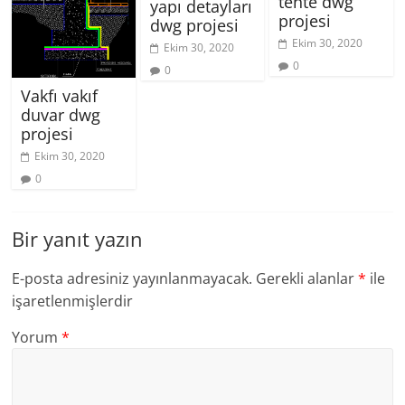
tente dwg
yapı detayları
projesi
dwg projesi
Ekim 30, 2020
Ekim 30, 2020
0
0
Vakfı vakıf
duvar dwg
projesi
Ekim 30, 2020
0
Bir yanıt yazın
E-posta adresiniz yayınlanmayacak.
Gerekli alanlar
*
ile
işaretlenmişlerdir
Yorum
*