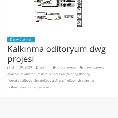
Detay Çizimleri
Kalkınma oditoryum dwg
projesi
Ekim 30, 2020
admin
0 Comments
development
auditorium auditorium details,deck,floor,flooring,floating
floor,tile,fußboden,holzfußboden,fliese,fließestrich,plancher
flottant,plancher,piso,assoalho