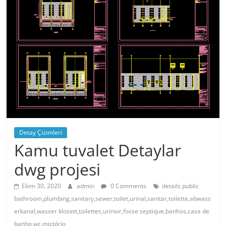
Detay Çizimleri
Kamu tuvalet Detaylar
dwg projesi
Ekim 30, 2020
admin
0 Comments
details public
bathroom,plumbing,sanitary,sewer,toilet,urinal,sanitär,toilette,abwass
erkanal,wasser klosett,toilettes,urinoir,fosse septique,banhos,casa de
banho,wc,mictório