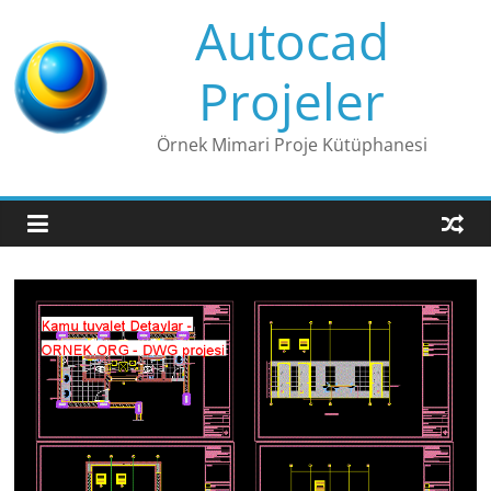
Skip
Autocad
to
content
Projeler
Örnek Mimari Proje Kütüphanesi