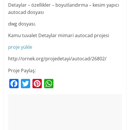
Detaylar – özellikler – boyutlandırma – kesim yapıcı
autocad dosyası
dwg dosyası.
Kamu tuvalet Detaylar mimari autocad projesi
proje yükle
http://ornek.org/projedetayi/autocad/26802/
Proje Paylaş:
F
T
Pi
W
a
w
nt
h
c
itt
er
at
e
er
e
s
b
st
A
o
p