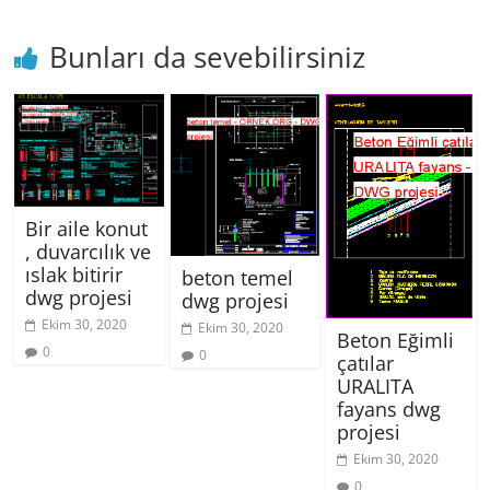
Bunları da sevebilirsiniz
Bir aile konut
, duvarcılık ve
ıslak bitirir
beton temel
dwg projesi
dwg projesi
Ekim 30, 2020
Ekim 30, 2020
Beton Eğimli
0
0
çatılar
URALITA
fayans dwg
projesi
Ekim 30, 2020
0