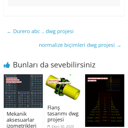
←
Durero abc .. dwg projesi
normalize biçimleri dwg projesi
→
Bunları da sevebilirsiniz
Flanş
tasarımı dwg
Mekanik
projesi
aksesuarlar
izometrikleri
Ekim 30, 2020