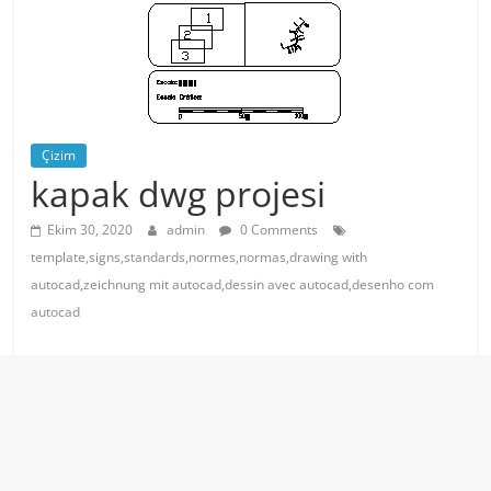
Çizim
kapak dwg projesi
Ekim 30, 2020
admin
0 Comments
template,signs,standards,normes,normas,drawing with
autocad,zeichnung mit autocad,dessin avec autocad,desenho com
autocad