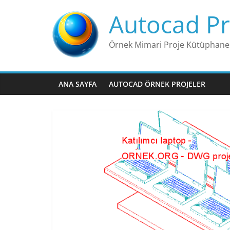
Skip
Autocad Pr
to
content
Örnek Mimari Proje Kütüphane
ANA SAYFA
AUTOCAD ÖRNEK PROJELER