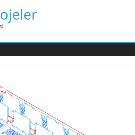
ojeler
si