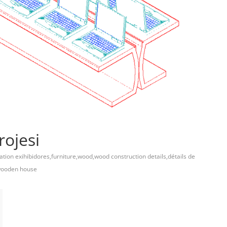
rojesi
ation exihibidores,furniture,wood,wood construction details,détails de
,wooden house