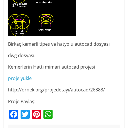
Birkaç kemerli tipes ve hatyolu autocad dosyası
dwg dosyası.
Kemerlerin Hattı mimari autocad projesi
proje yükle
http://ornek.org/projedetayi/autocad/26383/
Proje Paylaş:
F
T
Pi
W
a
w
nt
h