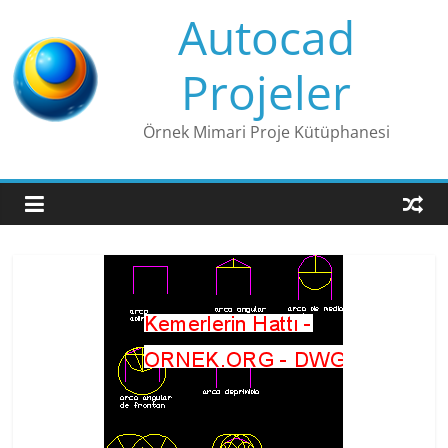
Skip
Autocad
to
content
Projeler
Örnek Mimari Proje Kütüphanesi