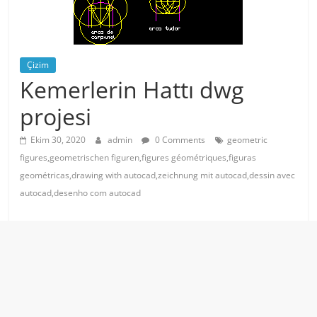
Çizim
Kemerlerin Hattı dwg
projesi
Ekim 30, 2020
admin
0 Comments
geometric
figures,geometrischen figuren,figures géométriques,figuras
geométricas,drawing with autocad,zeichnung mit autocad,dessin avec
autocad,desenho com autocad