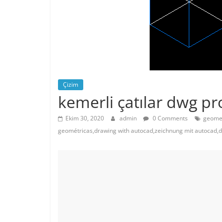
Çizim
kemerli çatılar dwg pr
Ekim 30, 2020
admin
0 Comments
geomet
geométricas,drawing with autocad,zeichnung mit autocad,