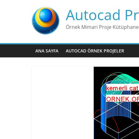
Skip
Autocad Pr
to
content
Örnek Mimari Proje Kütüphane
ANA SAYFA
AUTOCAD ÖRNEK PROJELER