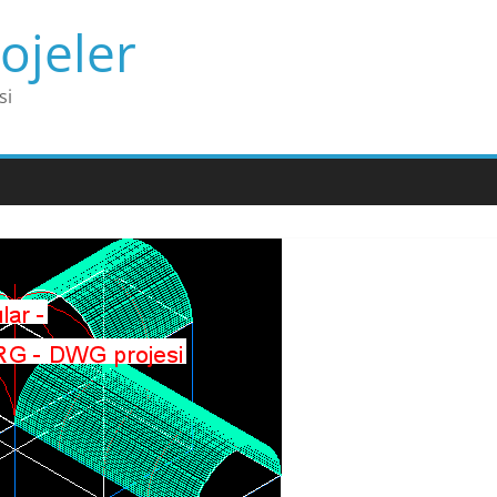
ojeler
si