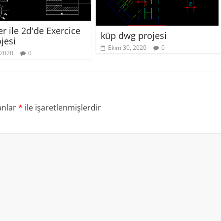
r ile 2d'de Exercice
küp dwg projesi
jesi
Ekim 30, 2020
0
 2020
0
anlar
*
ile işaretlenmişlerdir