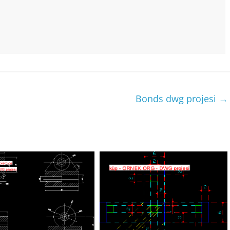
Bonds dwg projesi
→