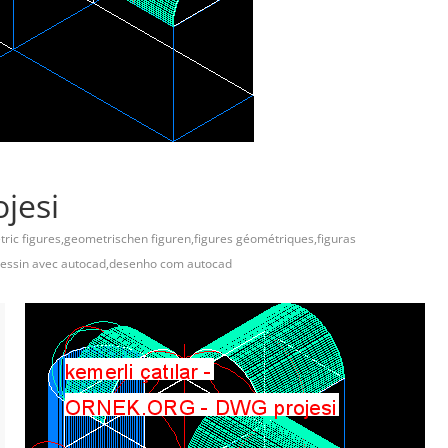
ojesi
ric figures,geometrischen figuren,figures géométriques,figuras
dessin avec autocad,desenho com autocad