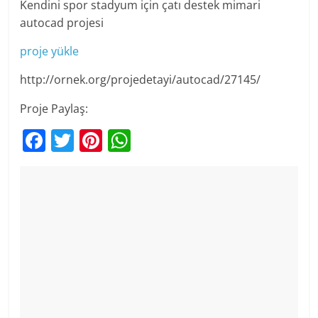
Kendini spor stadyum için çatı destek mimari
autocad projesi
proje yükle
http://ornek.org/projedetayi/autocad/27145/
Proje Paylaş:
F
T
Pi
W
a
w
nt
h
c
itt
er
at
e
er
e
s
b
st
A
o
p
o
p
k