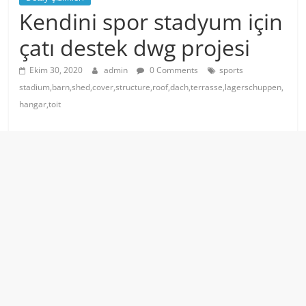
Kendini spor stadyum için
çatı destek dwg projesi
Ekim 30, 2020
admin
0 Comments
sports
stadium,barn,shed,cover,structure,roof,dach,terrasse,lagerschuppen,
hangar,toit