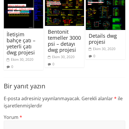
Bentonit
İletişim
Details dwg
temeller 3000
bahçe çatı –
projesi
psi – detayı
yeterli çatı
dwg projesi
Ekim 30, 2020
dwg projesi
0
Ekim 30, 2020
Ekim 30, 2020
0
0
Bir yanıt yazın
E-posta adresiniz yayınlanmayacak.
Gerekli alanlar
*
ile
işaretlenmişlerdir
Yorum
*