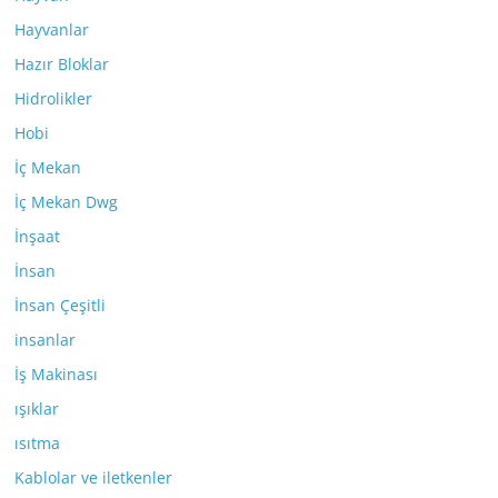
Hayvanlar
Hazır Bloklar
Hidrolikler
Hobi
İç Mekan
İç Mekan Dwg
İnşaat
İnsan
İnsan Çeşitli
insanlar
İş Makinası
ışıklar
ısıtma
Kablolar ve iletkenler