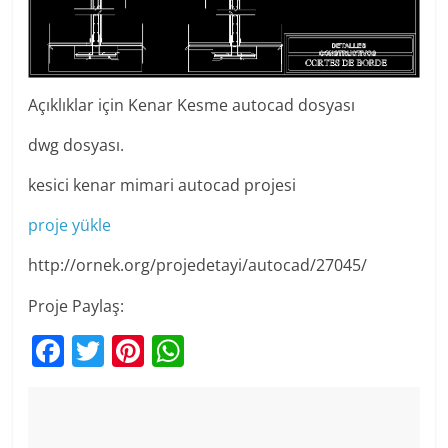
Açıklıklar için Kenar Kesme autocad dosyası
dwg dosyası.
kesici kenar mimari autocad projesi
proje yükle
http://ornek.org/projedetayi/autocad/27045/
Proje Paylaş:
F
T
Pi
W
a
w
nt
h
c
itt
er
at
e
er
e
s