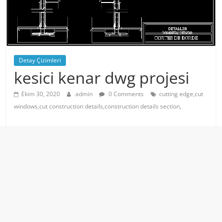
Detay Çizimleri
kesici kenar dwg projesi
Ekim 30, 2020
admin
0 Comments
cutting edge,cut
windows,cut construction details,construction details section,