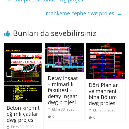
mahkeme cephe dwg projesi
→
Bunları da sevebilirsiniz
Detay inşaat
– mimarlık
Dört Planlar
fakültesi –
ve mahzeni
detay inşaat
bina Bölüm
dwg projesi
dwg projesi
Beton kiremit
Ekim 30, 2020
Ekim 30, 2020
eğimli çatılar
0
0
dwg projesi
Ekim 30, 2020