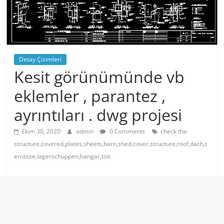
Detay Çizimleri
Kesit görünümünde vb
eklemler , parantez ,
ayrıntıları . dwg projesi
Ekim 30, 2020
admin
0 Comments
check the
structure,covered,plates,sheets,barn,shed,cover,structure,roof,dach,t
errasse,lagerschuppen,hangar,toit