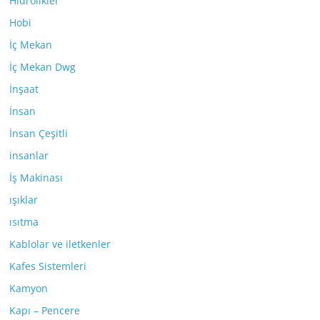
Hidrolikler
Hobi
İç Mekan
İç Mekan Dwg
İnşaat
İnsan
İnsan Çeşitli
insanlar
İş Makinası
ışıklar
ısıtma
Kablolar ve iletkenler
Kafes Sistemleri
Kamyon
Kapı – Pencere