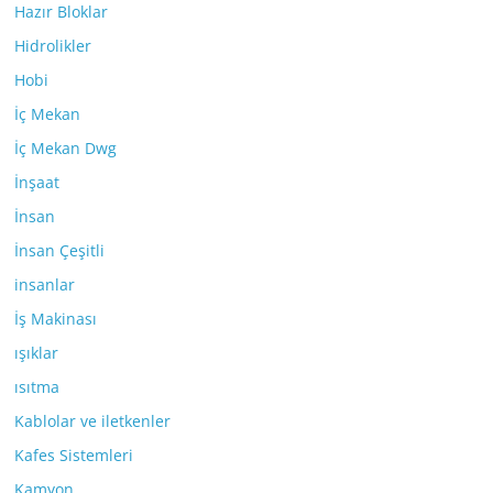
Hazır Bloklar
Hidrolikler
Hobi
İç Mekan
İç Mekan Dwg
İnşaat
İnsan
İnsan Çeşitli
insanlar
İş Makinası
ışıklar
ısıtma
Kablolar ve iletkenler
Kafes Sistemleri
Kamyon