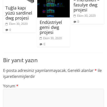
fasulye dwg
Tuğla kapı
projesi
yüzü sardinel
Ekim 30, 2020
dwg projesi
Endüstriyel
0
Ekim 30, 2020
gemi dwg
0
projesi
Ekim 30, 2020
0
Bir yanıt yazın
E-posta adresiniz yayınlanmayacak.
Gerekli alanlar
*
ile
işaretlenmişlerdir
Yorum
*