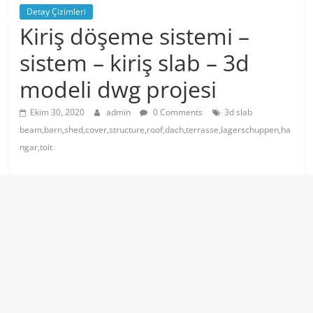
Detay Çizimleri
Kiriş döşeme sistemi –
sistem – kiriş slab – 3d
modeli dwg projesi
Ekim 30, 2020
admin
0 Comments
3d slab
beam,barn,shed,cover,structure,roof,dach,terrasse,lagerschuppen,ha
ngar,toit