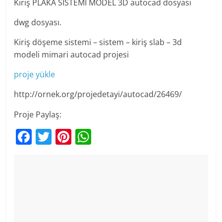
Kiriş PLAKA SİSTEMİ MODEL 3D autocad dosyası
dwg dosyası.
Kiriş döşeme sistemi – sistem – kiriş slab – 3d
modeli mimari autocad projesi
proje yükle
http://ornek.org/projedetayi/autocad/26469/
Proje Paylaş:
F
T
Pi
W
a
w
nt
h
c
itt
er
at
e
er
e
s
b
st
A
o
p