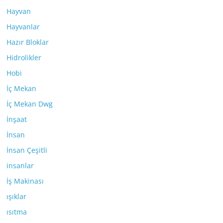
Hayvan
Hayvanlar
Hazır Bloklar
Hidrolikler
Hobi
İç Mekan
İç Mekan Dwg
İnşaat
İnsan
İnsan Çeşitli
insanlar
İş Makinası
ışıklar
ısıtma