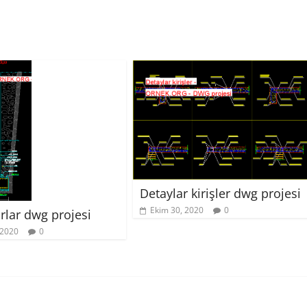
Detaylar kirişler dwg projesi
Ekim 30, 2020
0
arlar dwg projesi
 2020
0