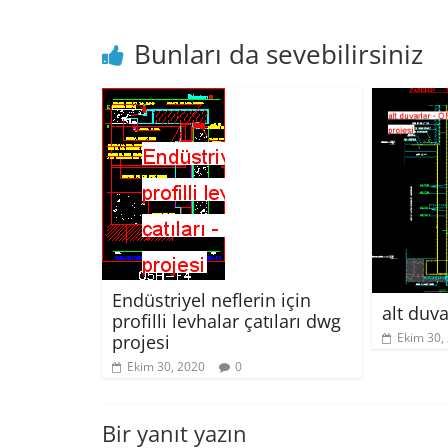
Bunları da sevebilirsiniz
Endüstriyel neflerin için
alt duv
profilli levhalar çatıları dwg
Ekim 30,
projesi
Ekim 30, 2020
0
Bir yanıt yazın