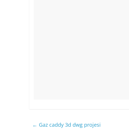
o
p
o
p
k
←
Gaz caddy 3d dwg projesi