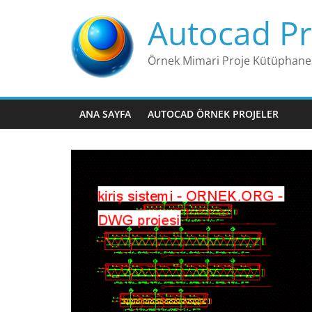
Skip
Autocad Pr
to
content
Örnek Mimari Proje Kütüphane
ANA SAYFA
AUTOCAD ÖRNEK PROJELER