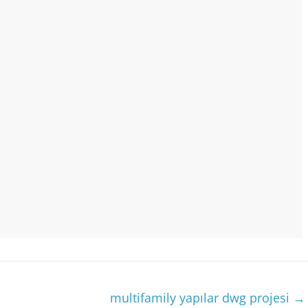
multifamily yapılar dwg projesi
→