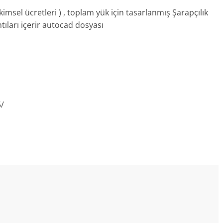
kimsel ücretleri ) , toplam yük için tasarlanmış Şarapçılık
ıntıları içerir autocad dosyası
5/