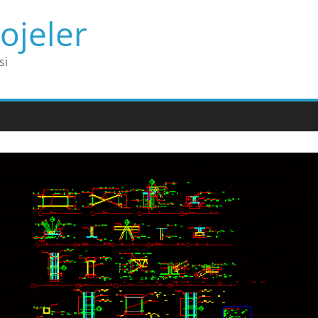
ojeler
si