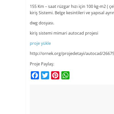
155 Km – saat rüzgar hızı için 100 kg-m2 ( çe
kiriş Sistemi. Belge kesintileri ve yapısal ayr
dwg dosyası.
kiriş sistemi mimari autocad projesi
proje yükle
http://ornek.org/projedetayi/autocad/2667
Proje Paylaş:
F
T
Pi
W
a
w
nt
h
c
itt
er
at
e
er
e
s
b
st
A