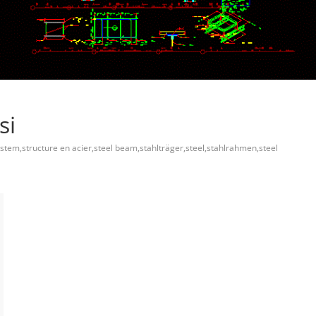
si
system,structure en acier,steel beam,stahlträger,steel,stahlrahmen,steel