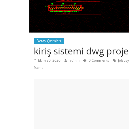
Detay Çizimleri
kiriş sistemi dwg proje
Ekim 30, 2020
admin
0 Comments
joist 
frame