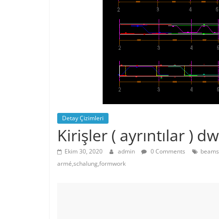
Detay Çizimleri
Kirişler ( ayrıntılar ) d
Ekim 30, 2020
admin
0 Comments
beams,
armé,schalung,formwork