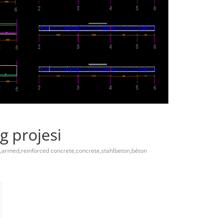
wg projesi
armed,reinforced concrete,concrete,stahlbeton,béton