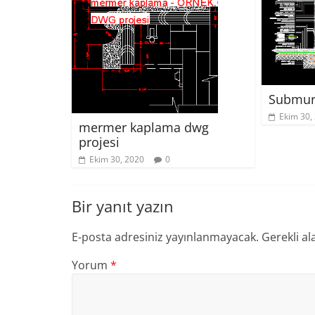
Submura
Ekim 30,
mermer kaplama dwg
projesi
Ekim 30, 2020
0
Bir yanıt yazın
E-posta adresiniz yayınlanmayacak.
Gerekli al
Yorum
*