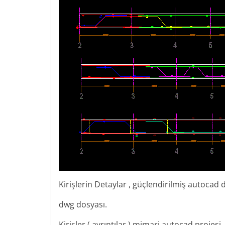
Kirişlerin Detaylar , güçlendirilmiş autocad 
dwg dosyası.
Kirişler ( ayrıntılar ) mimari autocad projesi