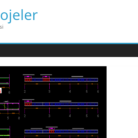
ojeler
si