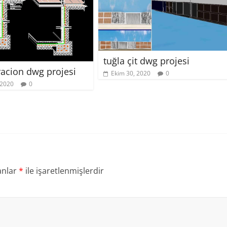
tuğla çit dwg projesi
cion dwg projesi
Ekim 30, 2020
0
 2020
0
anlar
*
ile işaretlenmişlerdir