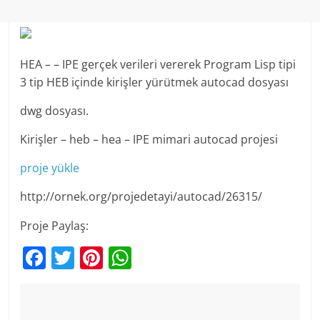
HEA – – IPE gerçek verileri vererek Program Lisp tipi
3 tip HEB içinde kirişler yürütmek autocad dosyası
dwg dosyası.
Kirişler – heb – hea – IPE mimari autocad projesi
proje yükle
http://ornek.org/projedetayi/autocad/26315/
Proje Paylaş:
F
T
Pi
W
a
w
nt
h
c
itt
er
at