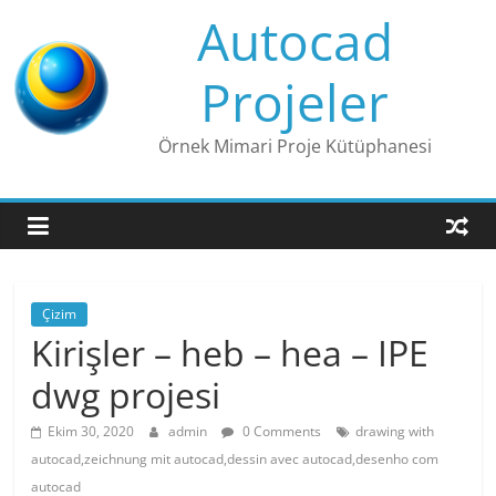
Skip
Autocad
to
content
Projeler
Örnek Mimari Proje Kütüphanesi
Çizim
Kirişler – heb – hea – IPE
dwg projesi
Ekim 30, 2020
admin
0 Comments
drawing with
autocad,zeichnung mit autocad,dessin avec autocad,desenho com
autocad