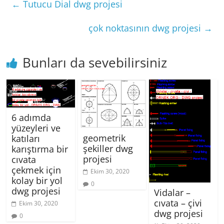
←
Tutucu Dial dwg projesi
çok noktasının dwg projesi
→
Bunları da sevebilirsiniz
6 adımda
yüzeyleri ve
geometrik
katıları
şekiller dwg
karıştırma bir
projesi
cıvata
çekmek için
Ekim 30, 2020
kolay bir yol
0
dwg projesi
Vidalar –
cıvata – çivi
Ekim 30, 2020
dwg projesi
0