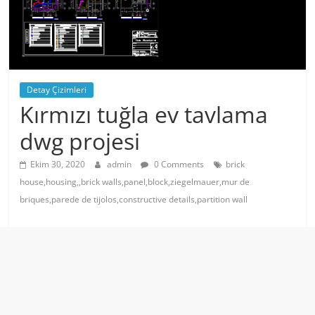
Detay Çizimleri
Kırmızı tuğla ev tavlama
dwg projesi
Ekim 30, 2020
admin
0 Comments
brick
house,housing,,brick walls,panel,block,ziegelmauer,mur de
briques,parede de tijolos,constructive details,partition wall