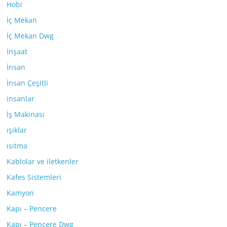
Hobi
İç Mekan
İç Mekan Dwg
İnşaat
İnsan
İnsan Çeşitli
insanlar
İş Makinası
ışıklar
ısıtma
Kablolar ve iletkenler
Kafes Sistemleri
Kamyon
Kapı – Pencere
Kapı – Pencere Dwg