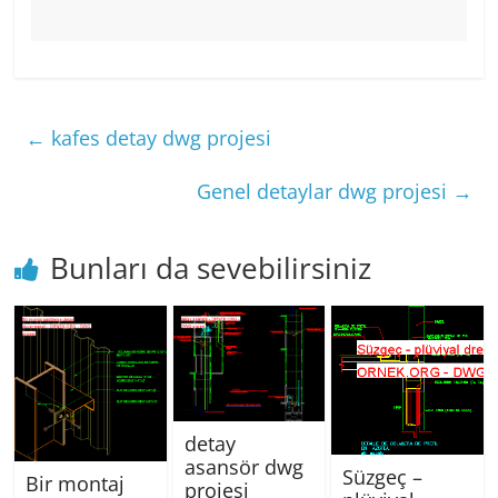
←
kafes detay dwg projesi
Genel detaylar dwg projesi
→
Bunları da sevebilirsiniz
detay
asansör dwg
Süzgeç –
Bir montaj
projesi