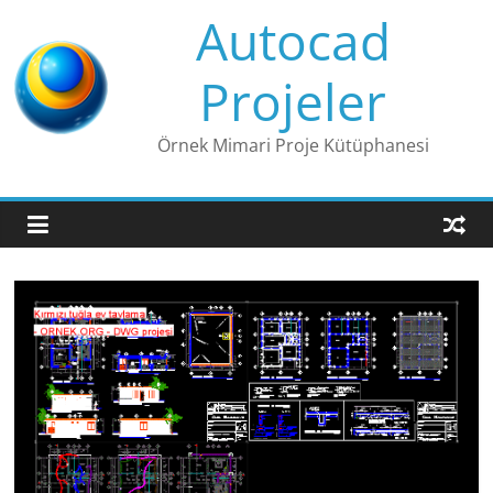
Skip
Autocad
to
content
Projeler
Örnek Mimari Proje Kütüphanesi