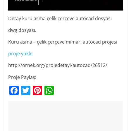
Detay kuru asma çelik çerçeve autocad dosyası
dwg dosyası.
Kuru asma – çelik çerçeve mimari autocad projesi
proje yükle
http://ornek.org/projedetayi/autocad/26512/
Proje Paylaş:
F
T
Pi
W
a
w
nt
h
c
itt
er
at
e
er
e
s
b
st
A