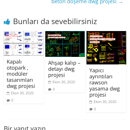
beton döşeme dwg projesi
→
Bunları da sevebilirsiniz
Kapalı
Ahşap kalıp –
otopark ,
detayı dwg
Yapıcı
modüler
projesi
ayrıntıları
tasarımları
rawson
Ekim 30, 2020
dwg projesi
yasama dwg
0
Ekim 30, 2020
projesi
0
Ekim 30, 2020
0
Bir yanıt yazın