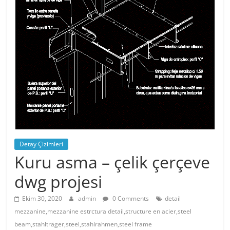
Detay Çizimleri
Kuru asma – çelik çerçeve
dwg projesi
Ekim 30, 2020
admin
0 Comments
detail
mezzanine,mezzanine estrctura detail,structure en acier,steel
beam,stahlträger,steel,stahlrahmen,steel frame