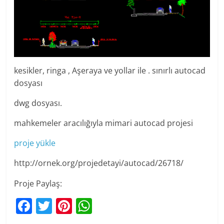
kesikler, ringa , Aşeraya ve yollar ile . sınırlı autocad
dosyası
dwg dosyası.
mahkemeler aracılığıyla mimari autocad projesi
proje yükle
http://ornek.org/projedetayi/autocad/26718/
Proje Paylaş:
F
T
Pi
W
a
w
nt
h