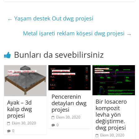
←
Yaşam destek Out dwg projesi
Metal işareti reklam köşesi dwg projesi
→
Bunları da sevebilirsiniz
Pencerenin
Bir losacero
Ayak – 3d
detayları dwg
kompozit
kalıp dwg
projesi
levha yön
projesi
Ekim 30, 2020
değiştirme.
Ekim 30, 2020
0
dwg projesi
0
Ekim 30, 2020