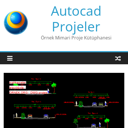
Skip
Autocad
to
content
Projeler
Örnek Mimari Proje Kütüphanesi