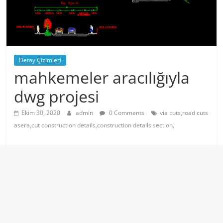
Detay Çizimleri
mahkemeler aracılığıyla
dwg projesi
Ekim 30, 2020
admin
0 Comments
via cuts,road cuts
asera,cut construction details,construction details section,