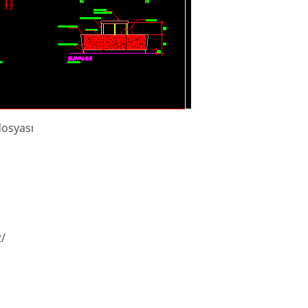
dosyası
i
2/