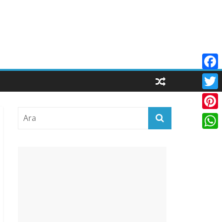
F
a
T
c
w
P
e
i
i
W
b
t
n
h
o
t
t
a
o
e
e
t
k
r
r
s
e
A