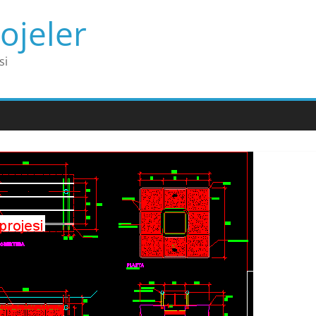
ojeler
si