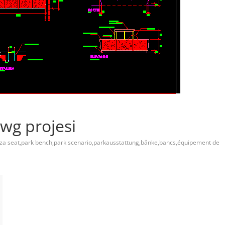
dwg projesi
aza seat,park bench,park scenario,parkausstattung,bänke,bancs,équipement de