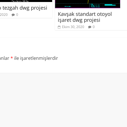
o tezgah dwg projesi
Kavşak standart otoyol
 2020
0
işaret dwg projesi
Ekim 30, 2020
0
anlar
*
ile işaretlenmişlerdir