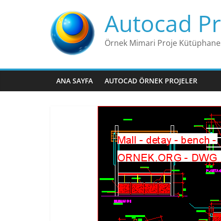
Skip
Autocad Pr
to
content
Örnek Mimari Proje Kütüphane
ANA SAYFA
AUTOCAD ÖRNEK PROJELER