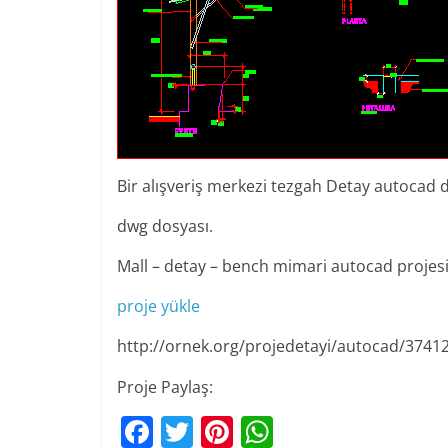
Bir alışveriş merkezi tezgah Detay autocad 
dwg dosyası.
Mall – detay – bench mimari autocad projes
proje yükle
http://ornek.org/projedetayi/autocad/3741
Proje Paylaş:
F
T
Pi
W