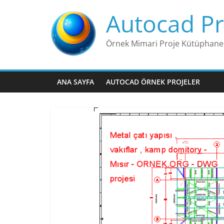
Skip
Autocad Pr
to
content
Örnek Mimari Proje Kütüphane
ANA SAYFA
AUTOCAD ÖRNEK PROJELER