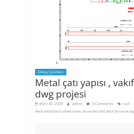
Detay Çizimleri
Metal çatı yapısı , vak
dwg projesi
Ekim 30, 2020
admin
0 Comments
roof
deck,metal,barn,shed,cover,structure,roof,dach,terrasse,l