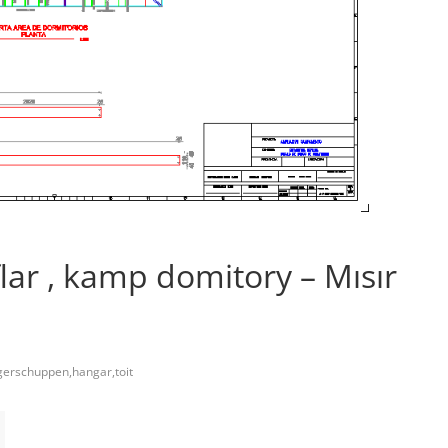
ıflar , kamp domitory – Mısır
agerschuppen,hangar,toit