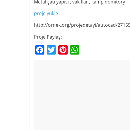
Metal çatı yapısı , vakıflar , kamp domitory 
proje yükle
http://ornek.org/projedetayi/autocad/2716
Proje Paylaş:
F
T
Pi
W
a
w
nt
h
c
itt
er
at
e
er
e
s
b
st
A
o
p
o
p
k