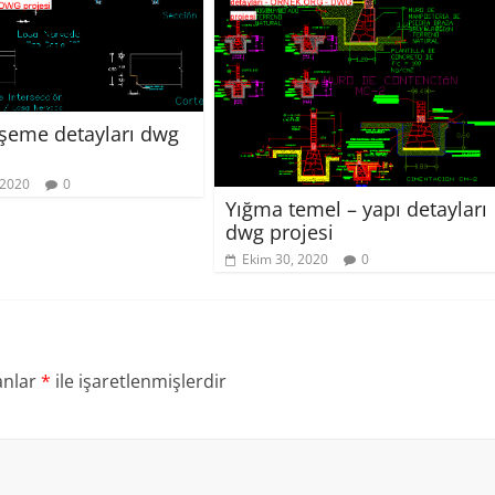
öşeme detayları dwg
 2020
0
Yığma temel – yapı detayları
dwg projesi
Ekim 30, 2020
0
anlar
*
ile işaretlenmişlerdir