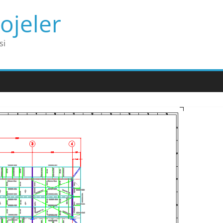
ojeler
si