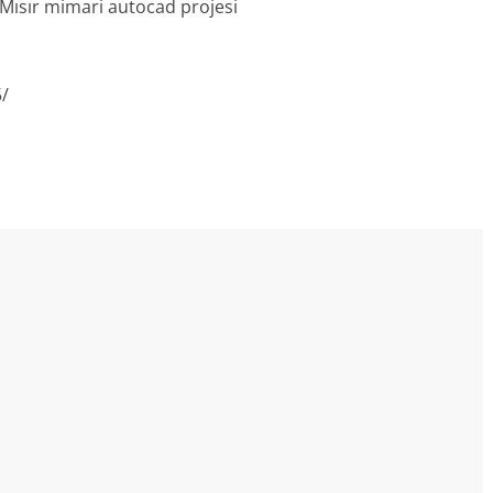
– Mısır mimari autocad projesi
5/