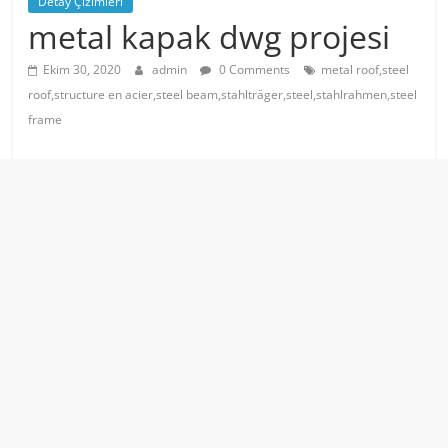
Detay Çizimleri
metal kapak dwg projesi
Ekim 30, 2020
admin
0 Comments
metal roof,steel
roof,structure en acier,steel beam,stahlträger,steel,stahlrahmen,steel
frame