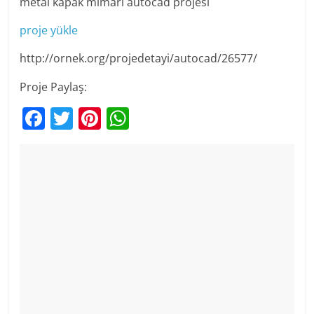
metal kapak mimari autocad projesi
proje yükle
http://ornek.org/projedetayi/autocad/26577/
Proje Paylaş:
F
T
Pi
W
a
w
nt
h
c
itt
er
at
e
er
e
s
b
st
A
o
p
o
p
k