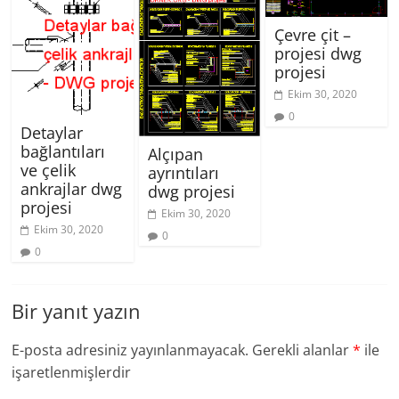
Çevre çit –
projesi dwg
projesi
Ekim 30, 2020
0
Detaylar
bağlantıları
Alçıpan
ve çelik
ayrıntıları
ankrajlar dwg
dwg projesi
projesi
Ekim 30, 2020
Ekim 30, 2020
0
0
Bir yanıt yazın
E-posta adresiniz yayınlanmayacak.
Gerekli alanlar
*
ile
işaretlenmişlerdir