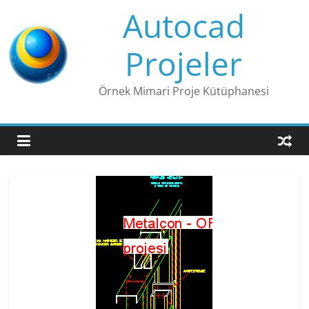
Skip
Autocad
to
content
Projeler
Örnek Mimari Proje Kütüphanesi