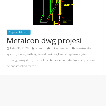
Yapı ve Mekan
Metalcon dwg projesi
Ekim 30, 2020
admin
0 Comments
construction
system,adobe,earth lightened,covintec,losacero,plywood,steel
framing,bausystem,erde beleuchtet,sperrholz,stahlrahmen,système
de construction,terre s