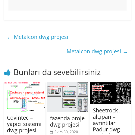
←
Metalcon dwg projesi
Metalcon dwg projesi
→
Bunları da sevebilirsiniz
Sheetrock ,
alçıpan –
Covintec –
fazenda proje
ayrıntılar
yapıcı sistemi
dwg projesi
Padur dwg
dwg projesi
Ekim 30, 2020