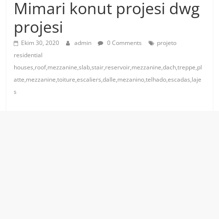
Mimari konut projesi dwg
projesi
Ekim 30, 2020
admin
0 Comments
projeto
residential
houses,roof,mezzanine,slab,stair,reservoir,mezzanine,dach,treppe,pl
atte,mezzanine,toiture,escaliers,dalle,mezanino,telhado,escadas,laje
s