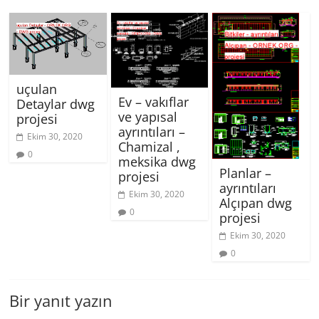
uçulan
Ev – vakıflar
Detaylar dwg
ve yapısal
projesi
ayrıntıları –
Ekim 30, 2020
Chamizal ,
0
meksika dwg
Planlar –
projesi
ayrıntıları
Ekim 30, 2020
Alçıpan dwg
0
projesi
Ekim 30, 2020
0
Bir yanıt yazın