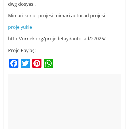
dwg dosyası.
Mimari konut projesi mimari autocad projesi
proje yükle
http://ornek.org/projedetayi/autocad/27026/
Proje Paylaş:
F
T
Pi
W
a
w
nt
h
c
itt
er
at
e
er
e
s
b
st
A
o
p
o
p
k