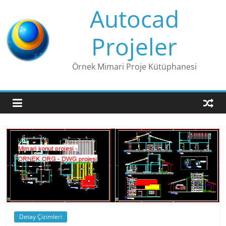
Skip
Autocad
to
content
Projeler
Örnek Mimari Proje Kütüphanesi
Detay Çizimleri