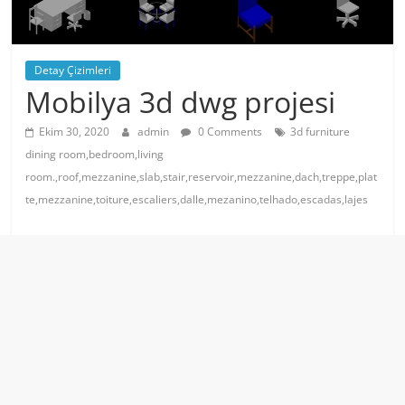
Detay Çizimleri
Mobilya 3d dwg projesi
Ekim 30, 2020
admin
0 Comments
3d furniture
dining room,bedroom,living
room.,roof,mezzanine,slab,stair,reservoir,mezzanine,dach,treppe,plat
te,mezzanine,toiture,escaliers,dalle,mezanino,telhado,escadas,lajes