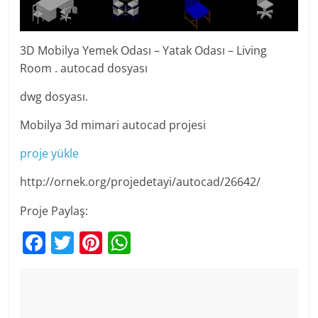
3D Mobilya Yemek Odası – Yatak Odası – Living
Room . autocad dosyası
dwg dosyası.
Mobilya 3d mimari autocad projesi
proje yükle
http://ornek.org/projedetayi/autocad/26642/
Proje Paylaş:
F
T
Pi
W
a
w
nt
h
c
itt
er
at
e
er
e
s