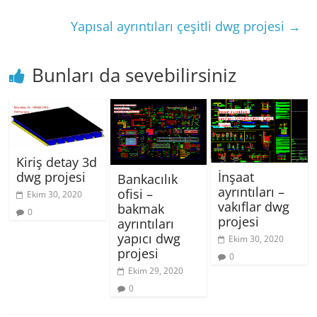
Yapısal ayrıntıları çeşitli dwg projesi
→
Bunları da sevebilirsiniz
Kiriş detay 3d
İnşaat
dwg projesi
Bankacılık
ayrıntıları –
ofisi –
Ekim 30, 2020
vakıflar dwg
bakmak
0
projesi
ayrıntıları
yapıcı dwg
Ekim 30, 2020
projesi
0
Ekim 29, 2020
0