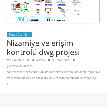
Detay Çizimleri
Nizamiye ve erişim
kontrolü dwg projesi
Ekim 30, 2020
admin
0 Comments
guardhouse,access
control,roof,mezzanine,slab,stair,reservoir,mezzanine,dach,treppe,pla
tte,mezzanine,toiture,escaliers,dalle,mezanino,telhado,escadas,laje
s