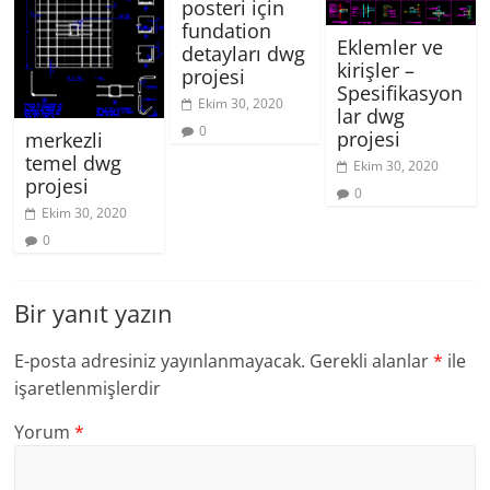
posteri için
fundation
Eklemler ve
detayları dwg
kirişler –
projesi
Spesifikasyon
Ekim 30, 2020
lar dwg
0
projesi
merkezli
temel dwg
Ekim 30, 2020
projesi
0
Ekim 30, 2020
0
Bir yanıt yazın
E-posta adresiniz yayınlanmayacak.
Gerekli alanlar
*
ile
işaretlenmişlerdir
Yorum
*