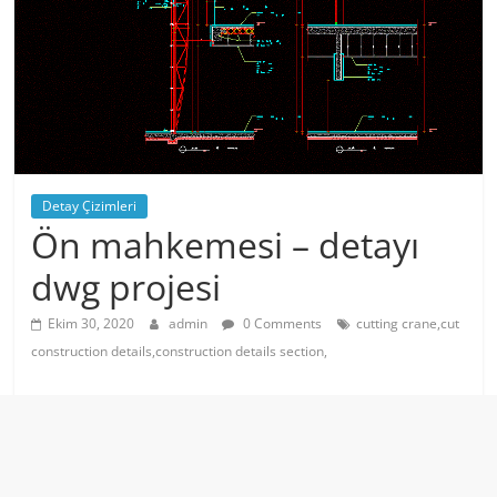
Detay Çizimleri
Ön mahkemesi – detayı
dwg projesi
Ekim 30, 2020
admin
0 Comments
cutting crane,cut
construction details,construction details section,