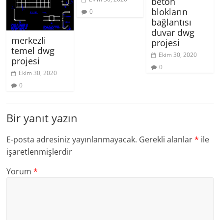
beton
blokların
0
bağlantısı
duvar dwg
merkezli
projesi
temel dwg
Ekim 30, 2020
projesi
0
Ekim 30, 2020
0
Bir yanıt yazın
E-posta adresiniz yayınlanmayacak.
Gerekli alanlar
*
ile
işaretlenmişlerdir
Yorum
*