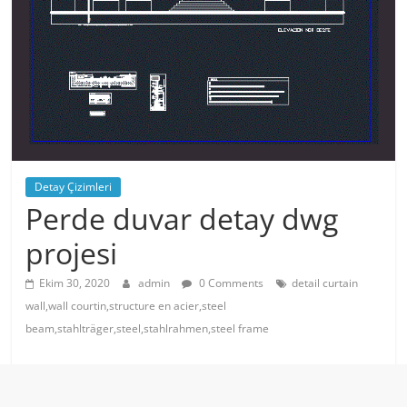
Detay Çizimleri
Perde duvar detay dwg
projesi
Ekim 30, 2020
admin
0 Comments
detail curtain
wall,wall courtin,structure en acier,steel
beam,stahlträger,steel,stahlrahmen,steel frame