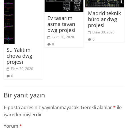
Madrid teknik
Ev tasarım
bürolar dwg
asma tavan
projesi
dwg projesi
Ekim 30, 2020
Ekim 30, 2020
0
0
Su Yalıtım
chova dwg
projesi
Ekim 30, 2020
0
Bir yanıt yazın
E-posta adresiniz yayınlanmayacak.
Gerekli alanlar
*
ile
işaretlenmişlerdir
Yorum
*