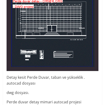
Detay kesit Perde Duvar, taban ve yükseklik .
autocad dosyası
dwg dosyası.
Perde duvar detay mimari autocad projesi