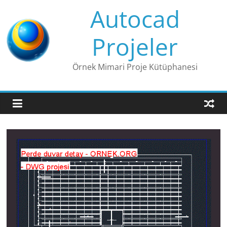
Skip
Autocad
to
content
Projeler
Örnek Mimari Proje Kütüphanesi