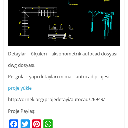
Detaylar – ölçüleri – aksonometrık autocad dosyası
dwg dosyası.
Pergola – yapı detayları mimari autocad projesi
proje yükle
http://ornek.org/projedetayi/autocad/26949/
Proje Paylaş:
F
T
Pi
W