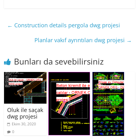
←
Construction details pergola dwg projesi
Planlar vakıf ayrıntıları dwg projesi
→
Bunları da sevebilirsiniz
Oluk ile saçak
dwg projesi
Ekim 30, 2020
0