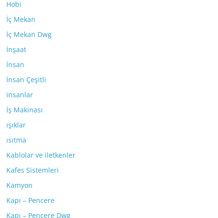
Hobi
İç Mekan
İç Mekan Dwg
İnşaat
İnsan
İnsan Çeşitli
insanlar
İş Makinası
ışıklar
ısıtma
Kablolar ve iletkenler
Kafes Sistemleri
Kamyon
Kapı – Pencere
Kapı – Pencere Dwg