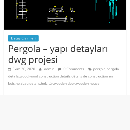
Detay Çizimleri
Pergola – yapı detayları
dwg projesi
Ekim 30, 2020
admin
0 Comments
pergola,pergola
details,wood,wood construction details,détails de construction en
bois,holzbau details,holz tür,wooden door,wooden house