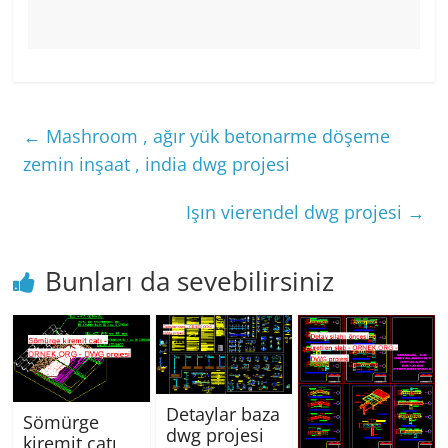
←
Mashroom , ağır yük betonarme döşeme
zemin inşaat , india dwg projesi
Işın vierendel dwg projesi
→
Bunları da sevebilirsiniz
Detaylar baza
Sömürge
dwg projesi
kiremit çatı