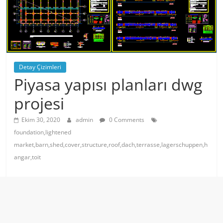
Detay Çizimleri
Piyasa yapısı planları dwg
projesi
Ekim 30, 2020
admin
0 Comments
foundation,lightened
market,barn,shed,cover,structure,roof,dach,terrasse,lagerschuppen,h
angar,toit