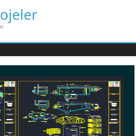
ojeler
si