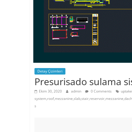
Detay Çizimleri
Presurisado sulama si
Ekim 30, 2020
admin
0 Comments
uptake
system,roof,mezzanine,slab,stair,reservoir,mezzanine,dach,
s