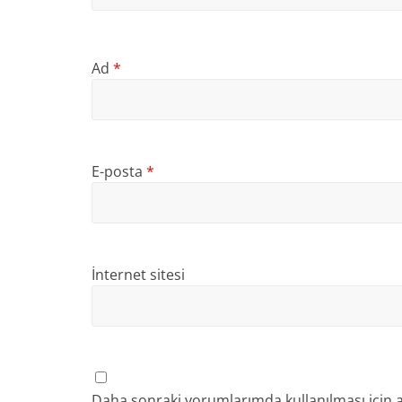
Ad
*
E-posta
*
İnternet sitesi
Daha sonraki yorumlarımda kullanılması için a