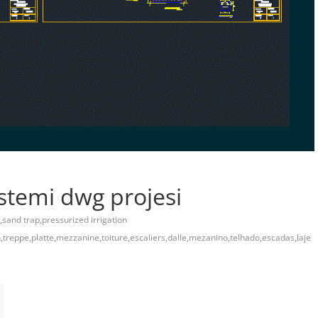
stemi dwg projesi
,sand trap,pressurized irrigation
treppe,platte,mezzanine,toiture,escaliers,dalle,mezanino,telhado,escadas,laje