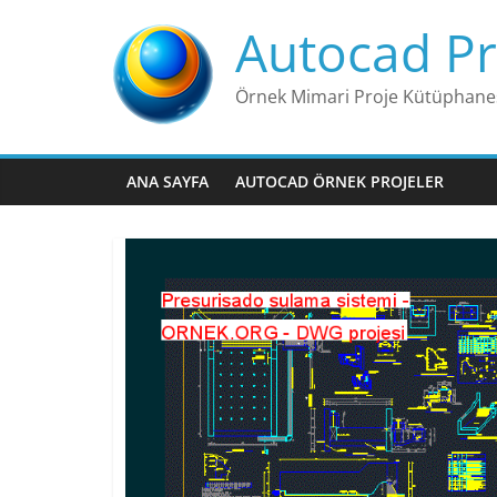
Skip
Autocad Pr
to
content
Örnek Mimari Proje Kütüphane
ANA SAYFA
AUTOCAD ÖRNEK PROJELER