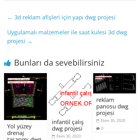
←
3d reklam afişleri için yapı dwg projesi
Uygulamalı malzemeler ile saat kulesi 3d dwg
projesi
→
Bunları da sevebilirsiniz
reklam
panosu dwg
projesi
Ekim 30, 2020
infantil çalış
Yol yüzey
dwg projesi
0
drenaj
Ekim 30, 2020
tasarımı dwg