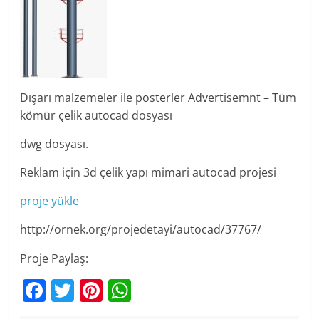
Dışarı malzemeler ile posterler Advertisemnt – Tüm
kömür çelik autocad dosyası
dwg dosyası.
Reklam için 3d çelik yapı mimari autocad projesi
proje yükle
http://ornek.org/projedetayi/autocad/37767/
Proje Paylaş:
F
T
Pi
W
a
w
nt
h