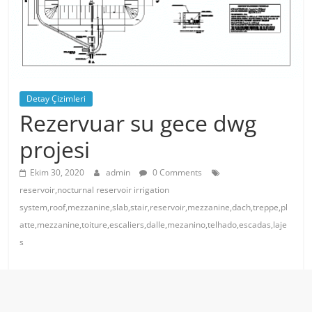
Detay Çizimleri
Rezervuar su gece dwg
projesi
Ekim 30, 2020
admin
0 Comments
reservoir,nocturnal reservoir irrigation
system,roof,mezzanine,slab,stair,reservoir,mezzanine,dach,treppe,pl
atte,mezzanine,toiture,escaliers,dalle,mezanino,telhado,escadas,laje
s