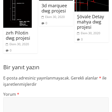
3d marquee
dwg projesi
Şövale Detay
Ekim 30, 2020
mahya dwg
0
projesi
zırh Pilotin
Ekim 30, 2020
dwg projesi
0
Ekim 30, 2020
0
Bir yanıt yazın
E-posta adresiniz yayınlanmayacak.
Gerekli alanlar
*
ile
işaretlenmişlerdir
Yorum
*