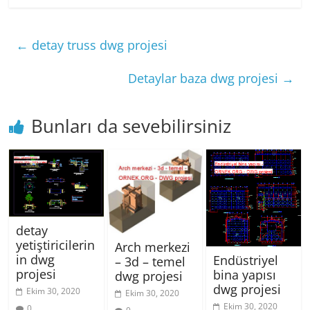
←
detay truss dwg projesi
Detaylar baza dwg projesi
→
Bunları da sevebilirsiniz
detay
yetiştiricilerin
Arch merkezi
in dwg
Endüstriyel
– 3d – temel
projesi
bina yapısı
dwg projesi
dwg projesi
Ekim 30, 2020
Ekim 30, 2020
Ekim 30, 2020
0