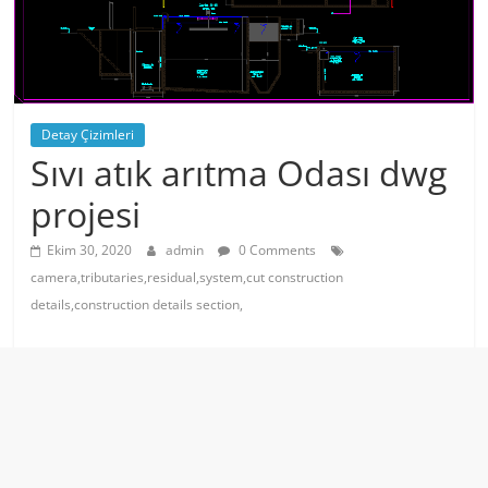
Detay Çizimleri
Sıvı atık arıtma Odası dwg
projesi
Ekim 30, 2020
admin
0 Comments
camera,tributaries,residual,system,cut construction
details,construction details section,