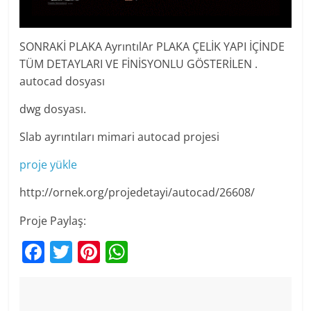
SONRAKİ PLAKA AyrıntılAr PLAKA ÇELİK YAPI İÇİNDE
TÜM DETAYLARI VE FİNİSYONLU GÖSTERİLEN .
autocad dosyası
dwg dosyası.
Slab ayrıntıları mimari autocad projesi
proje yükle
http://ornek.org/projedetayi/autocad/26608/
Proje Paylaş:
F
T
Pi
W
a
w
nt
h
c
itt
er
at