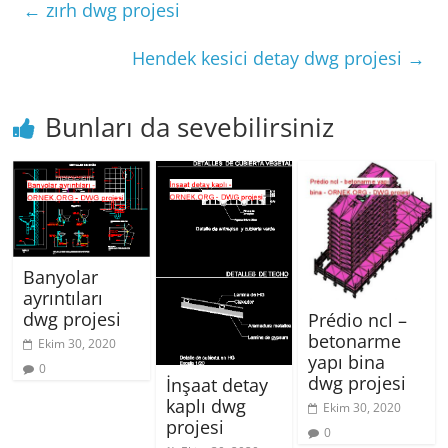
←
zırh dwg projesi
Hendek kesici detay dwg projesi
→
Bunları da sevebilirsiniz
Banyolar
ayrıntıları
dwg projesi
Prédio ncl –
betonarme
Ekim 30, 2020
yapı bina
0
dwg projesi
İnşaat detay
kaplı dwg
Ekim 30, 2020
projesi
0