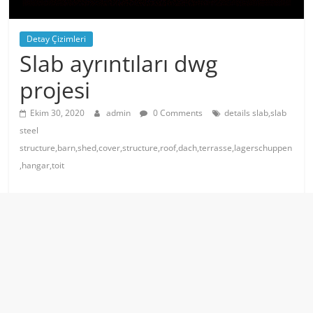
Detay Çizimleri
Slab ayrıntıları dwg
projesi
Ekim 30, 2020
admin
0 Comments
details slab,slab
steel
structure,barn,shed,cover,structure,roof,dach,terrasse,lagerschuppen
,hangar,toit