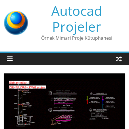
Skip
Autocad
to
content
Projeler
Örnek Mimari Proje Kütüphanesi