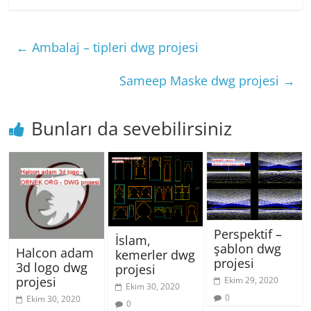
←
Ambalaj – tipleri dwg projesi
Sameep Maske dwg projesi
→
Bunları da sevebilirsiniz
Perspektif –
İslam,
şablon dwg
Halcon adam
kemerler dwg
projesi
3d logo dwg
projesi
projesi
Ekim 29, 2020
Ekim 30, 2020
0
Ekim 30, 2020
0