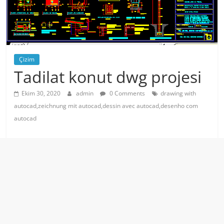
Çizim
Tadilat konut dwg projesi
Ekim 30, 2020
admin
0 Comments
drawing with
autocad,zeichnung mit autocad,dessin avec autocad,desenho com
autocad