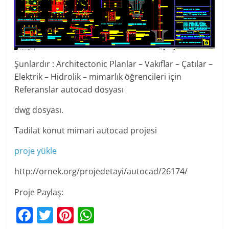
Şunlardır : Architectonic Planlar – Vakıflar – Çatılar –
Elektrik – Hidrolik – mimarlık öğrencileri için
Referanslar autocad dosyası
dwg dosyası.
Tadilat konut mimari autocad projesi
proje yükle
http://ornek.org/projedetayi/autocad/26174/
Proje Paylaş:
F
T
Pi
W