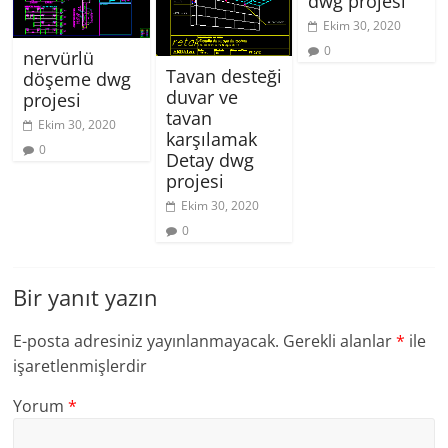
dwg projesi
Ekim 30, 2020
0
nervürlü
Tavan desteği
döşeme dwg
duvar ve
projesi
tavan
Ekim 30, 2020
karşılamak
0
Detay dwg
projesi
Ekim 30, 2020
0
Bir yanıt yazın
E-posta adresiniz yayınlanmayacak.
Gerekli alanlar
*
ile
işaretlenmişlerdir
Yorum
*