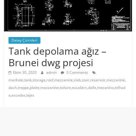
Detay Çizimleri
Tank depolama ağız –
Brunei dwg projesi
Ekim 30, 2020
admin
0 Comments
manhole,tank,storage,roof,mezzanine,slab,stair,reservoir,mezzanine,
dach,treppe,platte,mezzanine,toiture,escaliers,dalle,mezanino,telhad
o,escadas,lajes