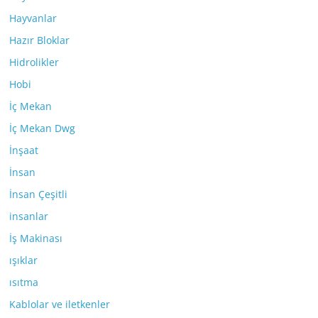
Hayvanlar
Hazır Bloklar
Hidrolikler
Hobi
İç Mekan
İç Mekan Dwg
İnşaat
İnsan
İnsan Çeşitli
insanlar
İş Makinası
ışıklar
ısıtma
Kablolar ve iletkenler