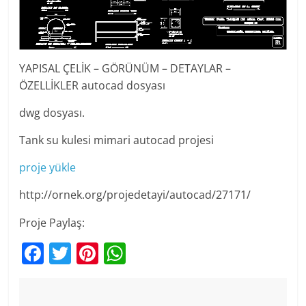
YAPISAL ÇELİK – GÖRÜNÜM – DETAYLAR –
ÖZELLİKLER autocad dosyası
dwg dosyası.
Tank su kulesi mimari autocad projesi
proje yükle
http://ornek.org/projedetayi/autocad/27171/
Proje Paylaş:
F
T
Pi
W
a
w
nt
h
c
itt
er
at