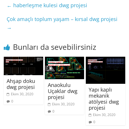
←
haberleşme kulesi dwg projesi
Çok amaçlı toplum yaşam – kırsal dwg projesi
→
Bunları da sevebilirsiniz
Ahşap doku
Anaokulu
dwg projesi
Yapı kaplı
Uçaklar dwg
Ekim 30, 2020
mekanik
projesi
atölyesi dwg
0
Ekim 30, 2020
projesi
0
Ekim 30, 2020
0