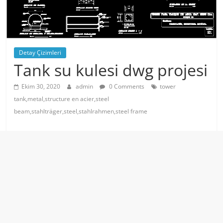
Detay Çizimleri
Tank su kulesi dwg projesi
Ekim 30, 2020
admin
0 Comments
tower
tank,metal,structure en acier,steel
beam,stahlträger,steel,stahlrahmen,steel frame