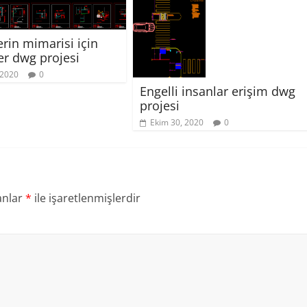
erin mimarisi için
r dwg projesi
 2020
0
Engelli insanlar erişim dwg
projesi
Ekim 30, 2020
0
anlar
*
ile işaretlenmişlerdir