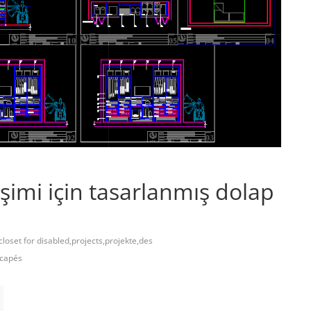
işimi için tasarlanmış dolap
closet for disabled,projects,projekte,des
icapés