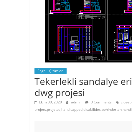
Engelli Çizimleri
Tekerlekli sandalye er
dwg projesi
Ekim 30, 2020
admin
0 Comments
closet,
projets,projetos,handicapped,disabilities,behinderten,hand