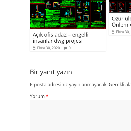
Özürlül
Önlemle
Ekim 30,
Açık ofis ada2 – engelli
insanlar dwg projesi
Ekim 30, 2020
0
Bir yanıt yazın
E-posta adresiniz yayınlanmayacak.
Gerekli al
Yorum
*