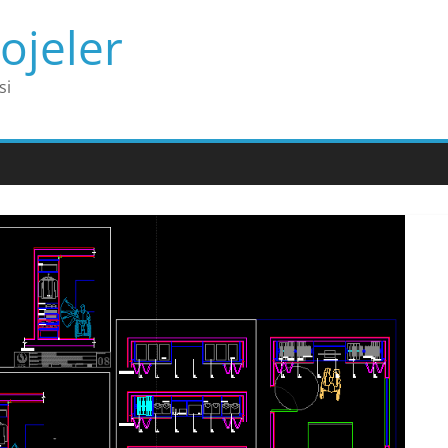
ojeler
si