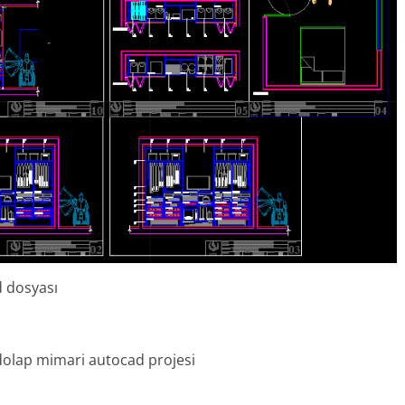
d dosyası
 dolap mimari autocad projesi