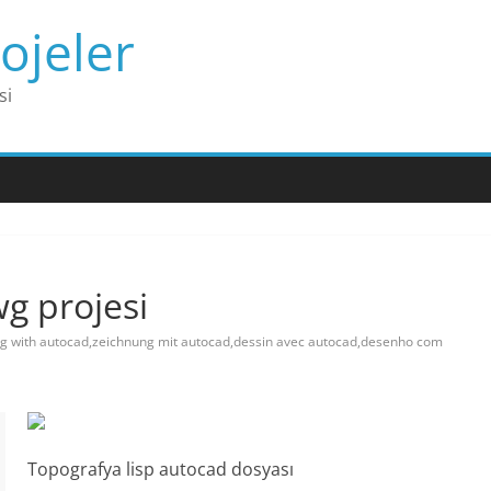
ojeler
si
wg projesi
g with autocad,zeichnung mit autocad,dessin avec autocad,desenho com
Topografya lisp autocad dosyası