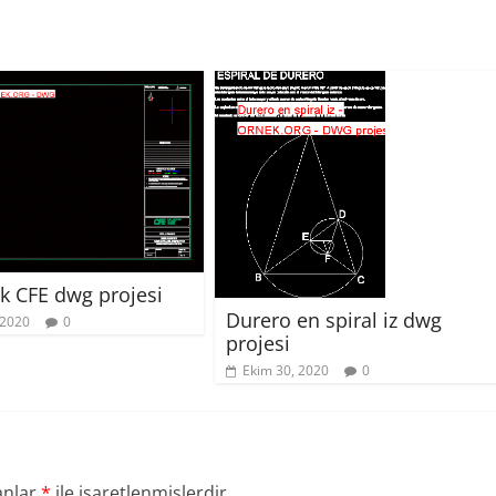
k CFE dwg projesi
Durero en spiral iz dwg
 2020
0
projesi
Ekim 30, 2020
0
anlar
*
ile işaretlenmişlerdir