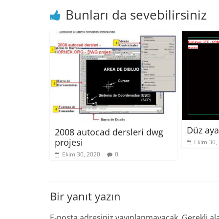
Bunları da sevebilirsiniz
Düz aya
2008 autocad dersleri dwg
projesi
Ekim 30,
Ekim 30, 2020
0
Bir yanıt yazın
E-posta adresiniz yayınlanmayacak.
Gerekli al