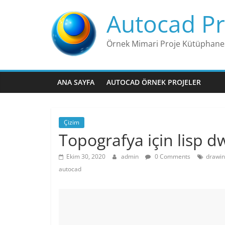
Skip
Autocad Pr
to
content
Örnek Mimari Proje Kütüphane
ANA SAYFA
AUTOCAD ÖRNEK PROJELER
Çizim
Topografya için lisp d
Ekim 30, 2020
admin
0 Comments
drawin
autocad