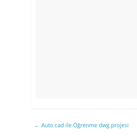
o
p
k
←
Auto cad ile Öğrenme dwg projesi