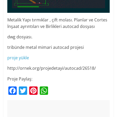
Metalik Yapı tırmıklar , çift molası. Planlar ve Cortes
İnşaat ayrıntıları ve Birlikleri autocad dosyası
dwg dosyası.
tribünde metal mimari autocad projesi
proje yükle
http://ornek.org/projedetayi/autocad/26518/
Proje Paylaş:
F
T
Pi
W
a
w
nt
h
c
itt
er
at
e
er
e
s