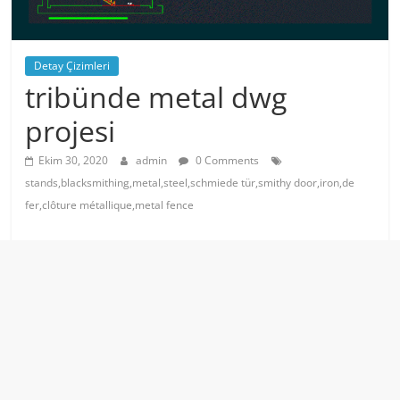
Detay Çizimleri
tribünde metal dwg
projesi
Ekim 30, 2020
admin
0 Comments
stands,blacksmithing,metal,steel,schmiede tür,smithy door,iron,de
fer,clôture métallique,metal fence