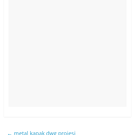
←
metal kapak dwg projesi