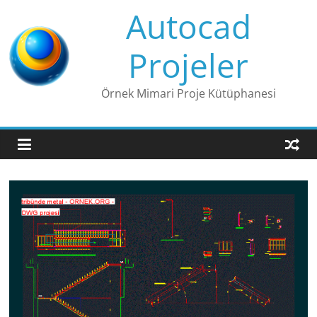
Skip
Autocad
to
content
Projeler
Örnek Mimari Proje Kütüphanesi