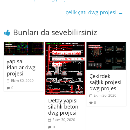
çelik çatı dwg projesi
→
Bunları da sevebilirsiniz
yapısal
Planlar dwg
projesi
Çekirdek
Ekim 30, 2020
sağlık projesi
dwg projesi
0
Ekim 30, 2020
Detay yapısı
0
silahlı beton
dwg projesi
Ekim 30, 2020
0