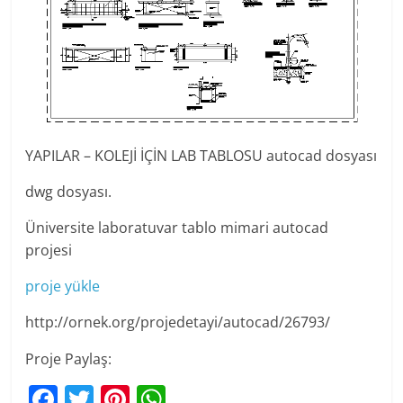
YAPILAR – KOLEJİ İÇİN LAB TABLOSU autocad dosyası
dwg dosyası.
Üniversite laboratuvar tablo mimari autocad
projesi
proje yükle
http://ornek.org/projedetayi/autocad/26793/
Proje Paylaş:
F
T
Pi
W