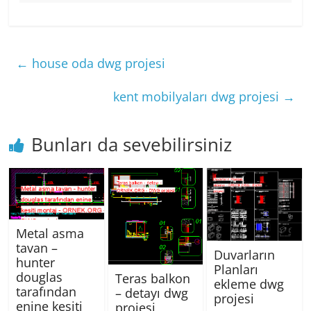
←
house oda dwg projesi
kent mobilyaları dwg projesi
→
Bunları da sevebilirsiniz
Metal asma
tavan –
Duvarların
hunter
Planları
douglas
Teras balkon
ekleme dwg
tarafından
– detayı dwg
projesi
enine kesiti
projesi