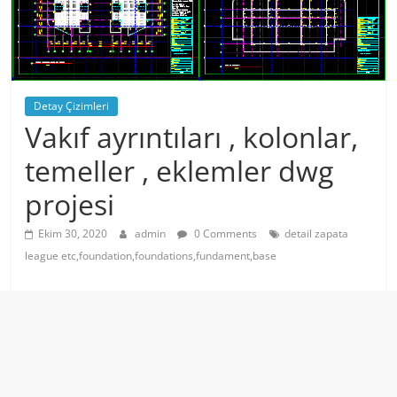
Detay Çizimleri
Vakıf ayrıntıları , kolonlar,
temeller , eklemler dwg
projesi
Ekim 30, 2020
admin
0 Comments
detail zapata
league etc,foundation,foundations,fundament,base