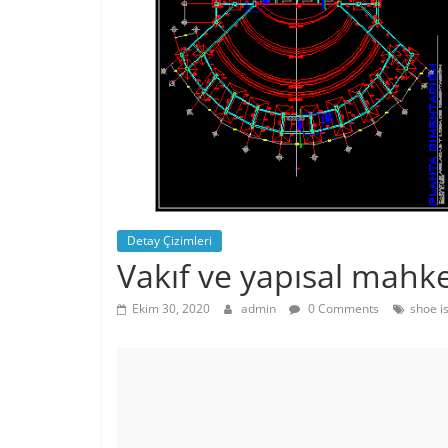
Detay Çizimleri
Vakıf ve yapısal mahk
Ekim 30, 2020
admin
0 Comments
shoe i