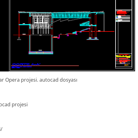
ar Opera projesi. autocad dosyası
ocad projesi
8/