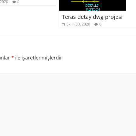
 2020
0
Teras detay dwg projesi
Ekim 30, 2020
0
anlar
*
ile işaretlenmişlerdir