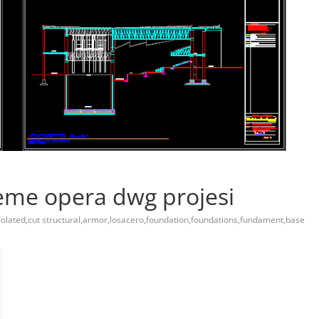
eme opera dwg projesi
solated,cut structural,armor,losacero,foundation,foundations,fundament,base